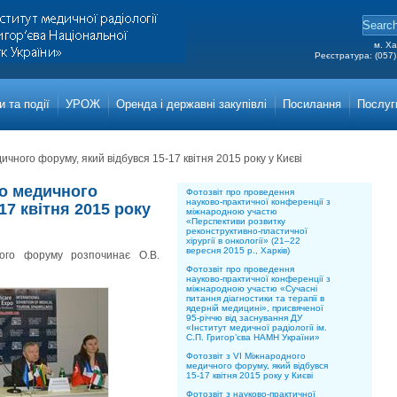
м. Ха
Реєстратура: (057)
Grigor
Main a
 та події
УРОЖ
Оренда і державні закупівлі
Посилання
Послуг
ичного форуму, який відбувся 15-17 квітня 2015 року у Києві
го медичного
Фотозвіт про проведення
науково-практичної конференції з
17 квітня 2015 року
міжнародною участю
«Перспективи розвитку
реконструктивно-пластичної
хірургії в онкології» (21–22
вересня 2015 р., Харків)
ного форуму розпочинає О.В.
Фотозвіт про проведення
науково-практичної конференції з
міжнародною участю «Сучасні
питання діагностики та терапії в
ядерній медицині», присвяченої
95-річчю від заснування ДУ
«Інститут медичної радіології ім.
С.П. Григор’єва НАМН України»
Фотозвіт з VI Міжнародного
медичного форуму, який відбувся
15-17 квітня 2015 року у Києві
Фотозвіт з науково-практичної