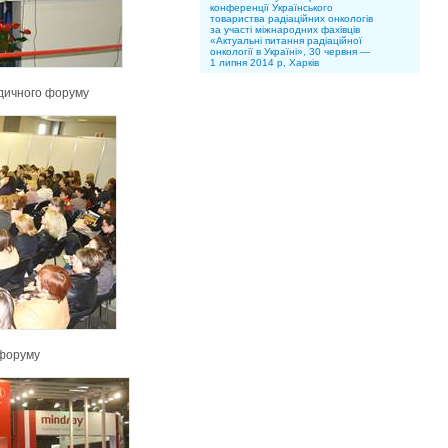
конференції Українського
товариства радіаційних онкологів
за участі міжнародних фахівців
«Актуальні питання радіаційної
онкології в Україні», 30 червня —
1 липня 2014 р, Харків
едичного форуму
 форуму