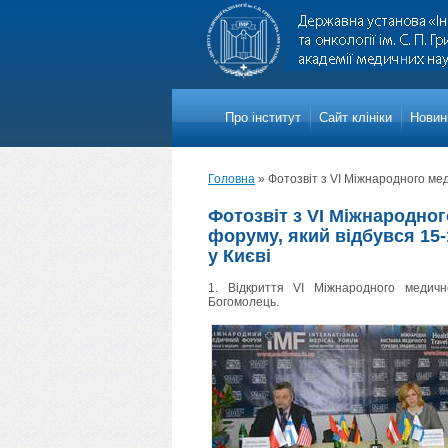
Про iнститут
Сайт клініки
Новини
Головна
»
Фотозвіт з VI Міжнародного мед
Фотозвіт з VI Міжнародно
форуму, який відбувся 15-
у Києві
1. Відкриття VI Міжнародного медич
Богомолець.