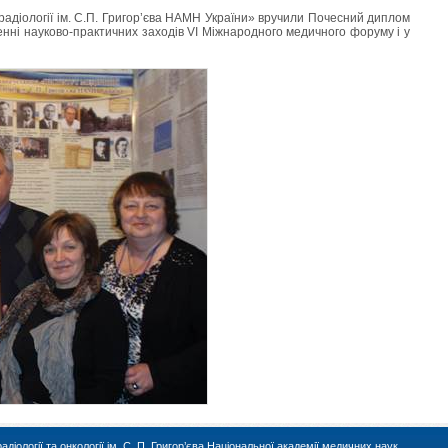
 радіології ім. С.П. Григор’єва НАМН України» вручили Почесний диплом
денні науково-практичних заходів VI Міжнародного медичного форуму і у
іології та онкології ім. С. П. Григор’єва Національної академії медичних наук