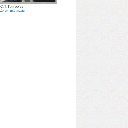
С.П. Григор’єв
Дивитись архів