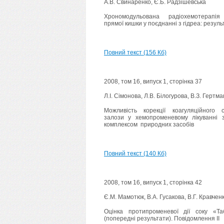
А.В. Свинаренко, Є.Б. Радзішевська
Хрономодульована радіохемотерапія
прямої кишки у поєднанні з гідреа: резул
Повний текст (156 Кб)
2008, том 16, випуск 1, сторінка 37
Л.І. Сімонова, Л.В. Білогурова, В.З. Гертм
Можливість корекції коагуляційного с
залози у хемопроменевому лікуванні 
комплексом природних засобів
Повний текст (140 Кб)
2008, том 16, випуск 1, сторінка 42
Є.М. Мамотюк, В.А. Гусакова, В.Г. Кравчен
Оцінка протипроменевої дії соку «Т
(попередні результати). Повідомлення II