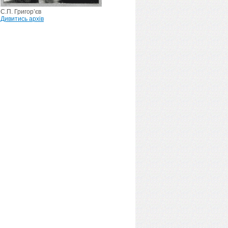
С.П. Григор’єв
Дивитись архів