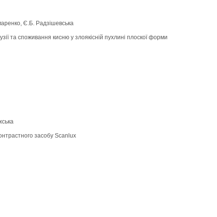
маренко, Є.Б. Радзішевська
ії та споживання кисню у злоякісній пухлині плоскої форми
жська
онтрастного засобу Scanlux