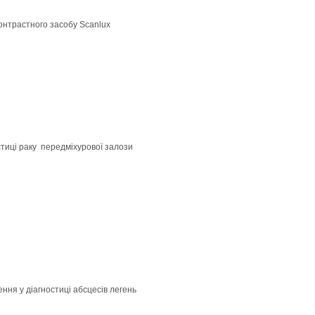
онтрастного засобу Scanlux
тиці раку передміхурової залози
ня у діагностиці абсцесів легень