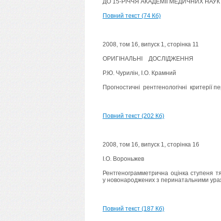
ДО 15-РІЧЧЯ АКАДЕМІЇ МЕДИЧНИХ НАУК
Повний текст (74 Кб)
2008, том 16, випуск 1, сторінка 11
ОРИГІНАЛЬНІ ДОСЛІДЖЕННЯ
Р.Ю. Чурилін, І.О. Крамний
Прогностичні рентгенологічні критерії пе
Повний текст (202 Кб)
2008, том 16, випуск 1, сторінка 16
І.О. Вороньжев
Рентгенограмметрична оцінка ступеня тя
у новонароджених з перинатальними ур
Повний текст (187 Кб)