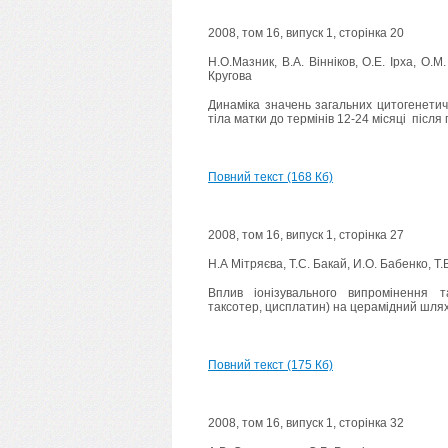
2008, том 16, випуск 1, сторінка 20
Н.О.Мазник, В.А. Вінніков, О.Е. Ірха, О.М.
Кругова
Динаміка значень загальних цитогенетич
тіла матки до термінів 12-24 місяці після
Повний текст (168 Кб)
2008, том 16, випуск 1, сторінка 27
Н.А Мітряєва, Т.С. Бакай, И.О. Бабенко, Т
Вплив іонізувального випромінення т
таксотер, цисплатин) на церамідний шлях
Повний текст (175 Кб)
2008, том 16, випуск 1, сторінка 32