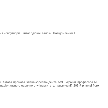
ня новоутворів щитоподібної залози. Повідомлення 1
ктова промова члена-кореспондента АМН України професора М.І.
 національного медичного університету, присвяченій 203-й річниці його