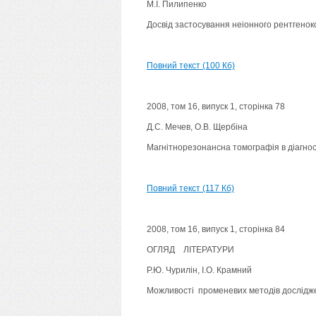
М.І. Пилипенко
Досвід застосування неіонного рентгенок
Повний текст (100 Кб)
2008, том 16, випуск 1, сторінка 78
Д.С. Мечев, О.В. Щербіна
Магнітнорезонансна томографія в діагнос
Повний текст (117 Кб)
2008, том 16, випуск 1, сторінка 84
ОГЛЯД ЛІТЕРАТУРИ
Р.Ю. Чурилін, І.О. Крамний
Можливості променевих методів досліджен