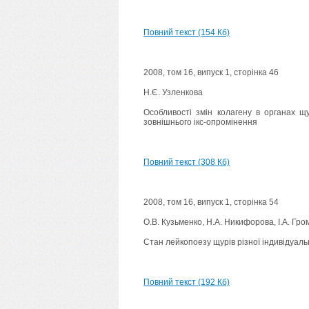
Повний текст (154 Кб)
2008, том 16, випуск 1, сторінка 46
Н.Є. Узленкова
Особливості змін колагену в органах щ
зовнішнього ікс-опромінення
Повний текст (308 Кб)
2008, том 16, випуск 1, сторінка 54
О.В. Кузьменко, Н.А. Никифорова, I.A. Гро
Стан лейкопоезу щурів різної індивідуаль
Повний текст (192 Кб)