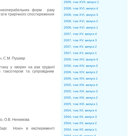
2009, том XVII, випуск 1
2008, том XVI, випуск 4
 неоперабельних форм раку
ьтати трирічного спостереження
2008, том XVI, випуск 3
2008, том XVI, випуск 2
2008, том XVI, випуск 1
2007, том XV, випуск 4
2007, том XV, випуск 3
2007, том XV, випуск 2
2007, том XV, випуск 1
ан, C.M. Пушкар
2006, том XIV, выпуск 4
2006, том XIV, випуск 3
тану у хворих на рак грудної
з таксотером та супровідним
2006, том XIV, випуск 2
2006, том XIV, випуск 1
2005, том XIII, випуск 4
2005, том XIII, випуск 3
2005, том XIII, випуск 2
2005, том XIII, випуск 1
2004, том XII, випуск 4
2004, том XII, випуск 3
ко, О.В. Ненюкова
2004, том XII, випуск 2
абарі Ноні» в експерименті
2004, том XII, випуск 1
2003, том XI, випуск 4