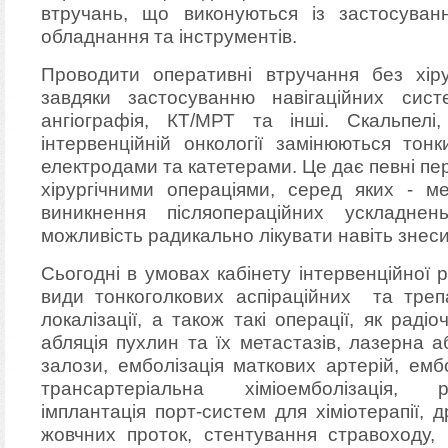
втручань, що виконуються із застосуван
обладнання та інструментів.
Проводити оперативні втручання без хіру
завдяки застосуванню навігаційних сист
ангіографія, КТ/МРТ та інші. Скальпелі
інтервенційній онкології замінюються тон
електродами та катетерами. Це дає певні п
хірургічними операціями, серед яких - ме
виникнення післяопераційних ускладнень
можливість радикально лікувати навіть знес
Сьогодні в умовах кабінету інтервенційної р
види тонкоголкових аспіраційних та трепа
локалізації, а також такі операції, як раді
абляція пухлин та їх метастазів, лазерна а
залози, емболізація маткових артерій, ембо
трансартеріальна хіміоемболізація, р
імплантація порт-систем для хіміотерапії,
жовчних проток, стентування стравоходу, 