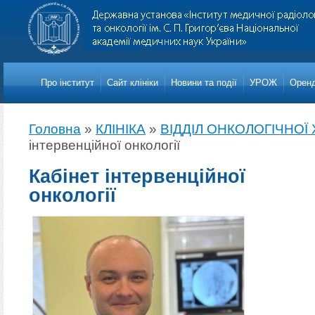
Про iнститут
Сайт клініки
Новини та події
УРОЖ
Оренд
Головна
»
КЛІНІКА
»
ВІДДІЛ ОНКОЛОГІЧНОЇ Х
інтервенційної онкології
Кабінет інтервенційної
онкології