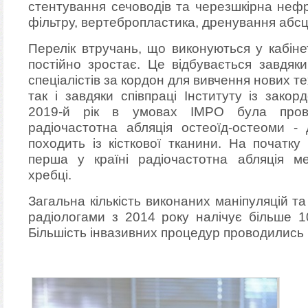
стентування сечоводів та черезшкірна нефр
фільтру, вертебропластика, дренування абсцес
Перелік втручань, що виконуються у кабінеті
постійно зростає. Це відбувається завдяк
спеціалістів за кордон для вивчення нових т
так і завдяки співпраці Інституту із зако
2019-й рік в умовах ІМРО була пров
радіочастотна абляція остеоїд-остеоми - 
походить із кісткової тканини. На початк
перша у країні радіочастотна абляція м
хребці.
Загальна кількість виконаних маніпуляцій т
радіологами з 2014 року налічує більше 1
Більшість інвазивних процедур проводились