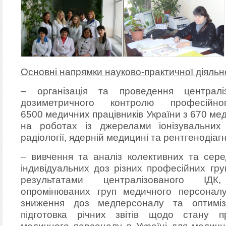
Основні напрямки науково-практичної діяльно
– організація та проведення централіз
дозиметричного контролю професійн
6500 медичних працівників України з 670 мед
на роботах із джерелами іонізувальних
радіології, ядерній медицині та рентгенодіагн
– вивчення та аналіз колективних та сере
індивідуальних доз різних професійних гру
результатами централізованого ІДК
опромінюваних груп медичного персоналу
зниження доз медперсоналу та оптимізац
підготовка річних звітів щодо стану п