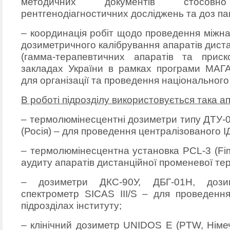
методичних документів стосов
рентгенодіагностичних досліджень та доз пац
– координація робіт щодо проведення міжна
дозиметричного калібрування апаратів диста
(гамма-терапевтичних апаратів та приск
закладах України в рамках програми МАГА
для організації та проведення національного
В роботі підрозділу використовується така а
– термолюмінесцентні дозиметри типу ДТУ-01
(Росія) – для проведення централізованого І
– термолюмінесцентна установка PCL-3 (Fim
аудиту апаратів дистанційної променевої тера
– дозиметри ДКС-90У, ДБГ-01Н, дозим
спектрометр SICAS III/S – для проведення
підрозділах інституту;
– клінічний дозиметр UNIDOS E (PTW, Німе