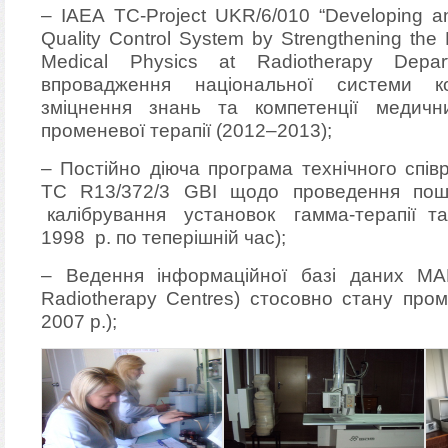
– IAEA TC-Project UKR/6/010 “Developing a
Quality Control System by Strengthening the
Medical Physics at Radiotherapy Depa
впровадження національної системи к
зміцнення знань та компетенції медични
променевої терапії (2012–2013);
– Постійно діюча програма технічного спі
ТС R13/372/3 GBI щодо проведення пошт
калібрування установок гамма-терапії та 
1998 р. по теперішній час);
– Ведення інформаційної базі даних МАГ
Radiotherapy Centres) стосовно стану проме
2007 р.);