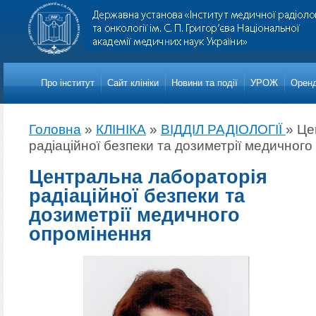
Про iнститут
Сайт клініки
Новини та події
УРОЖ
Оренд
Головна
»
КЛІНІКА
»
ВІДДІЛ РАДІОЛОГІЇ
»
Це
радіаційної безпеки та дозиметрії медичног
Центральна лабораторія
радіаційної безпеки та
дозиметрії медичного
опромінення