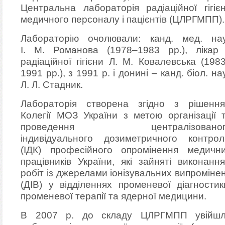
Центральна лабораторiя радiацiйної гiгiє
медичного персоналу i пацiєнтiв (ЦЛРГМПП).
Лабораторію очолювали: канд. мед. на
І. М. Романова (1978–1983 рр.), лікар
радіаційної гігієни Л. М. Ковалевська (198
1991 рр.), з 1991 р. і донині – канд. біол. на
Л. Л. Стадник.
Лабораторія створена згідно з рішенн
Колегії МОЗ України з метою організації 
проведення централізованог
індивідуального дозиметричного контро
(ІДК) професійного опромінення медичн
працівників України, які зайняті виконанн
робіт із джерелами іонізувальних випроміне
(ДІВ) у відділеннях променевої діагностик
променевої терапії та ядерної медицини.
В 2007 р. до складу ЦЛРГМПП увійш