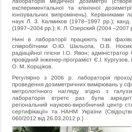
лабораторія медичної дозиметрії (ство
експериментальної та клінічної дозиметрі
іонізувальних випромінень). Керівниками л
наук Л. З. Калмиков (1978–1997 рр.); канд.
(1997–2004 рр.); К. Л. Озерский (2004 –2007 р
Нині в лабораторії працюють такі фахів
співробітники О.Ю. Шальопа, О.В. Носик
радіаційної гігієни І.О. Явон; адміністрато
провідний інженер-програміст Є.І. Кургузов,
О. М. Корщіков.
Регулярно з 2006 р. лабораторія прохо
проведення дозиметричних вимірювань у сф
метрологічного нагляду згідно з галуз
лабораторія втретє раз була акредит
регіональний науково-виробничий центр ста
сертифікації» та НАНМ України (Свідоцт
060/2012 від 26.03.2012 р.)