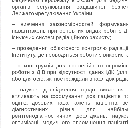
медичного персоналу в Україні для медичн
органів регулювання радіаційної без
Держатомрегулювання України;
– вивчення закономірностей формуван
навантажень при основних видах робіт з Д
існуючих систем радіаційного захисту;
– проведення об’єктового контролю радіаці
Інституту, де проводяться роботи з використ
– реконструкція доз професійного опроміне
роботи з ДІВ при відсутності даних ІДК (для
або для осіб, які постраждали внаслідок раді
– наукові дослідження щодо вивчення о
впливають на формування доз пацієнтів пр
оцінка дозових навантажень пацієнтів, в
діагностичних рівнів для найбі
рентгенодіагностичних досліджень, наук
оптимізації медичного опромінення пацієнт