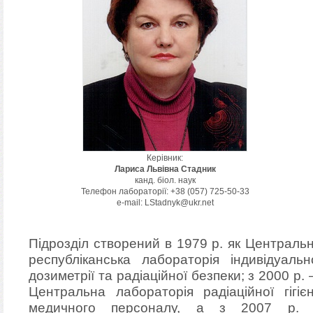
Керівник:
Лариса Львівна Стадник
канд. біол. наук
Телефон лабораторії: +38 (057) 725-50-33
e-mail: LStadnyk@ukr.net
Підрозділ створений в 1979 р. як Централь
республіканська лабораторія індивідуальн
дозиметрії та радіаційної безпеки; з 2000 р.
Центральна лабораторiя радiацiйної гiгiє
медичного персоналу, а з 2007 р.