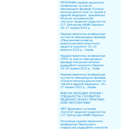
ПРОГРАМА науково-практичної
конференції за участю
міжнародних фахівців «Сучасні
питання діагностики та терапії в
ядерній медицині», присвяченої
95-річчю заснування ДУ
«Інститут медичної радіології ім.
С.П. Григор’єва НАМН України»,
16–17 червня 2015 р.
Науково-практична конференція
за участю міжнародних фахівців
«Перспективи розвитку
реконструктивно-пластичної
хірургії в онкології» 21–22
вересня 2015 р., Харків
Науково-практична конференція
УТРО за участю міжнародних
фахівців «Актуальні питання
радіаційної онкології в Україні»,
24–25 червня 2015 р., Львів
Науково-практична конференція
за участю міжнародних фахівців
«Сучасні питання діагностики та
терапії в ядерній медицині», 16–
17 червня 2015 р., Харків
ВНЕСОК МОЛОДИХ ВЧЕНИХ І
СПЕЦІАЛІСТІВ У РОЗВИТОК
МЕДИЧНОЇ НАУКИ І ПРАКТИКИ:
НОВІ ПЕРСПЕКТИВИ
ЗВІТ Державної установи
«Інститут медичної радіології ім.
С.П. Григор’єва НАМН України»
Резолюція науково-практичної
конференції Українського
товариства радіаційних онкологів