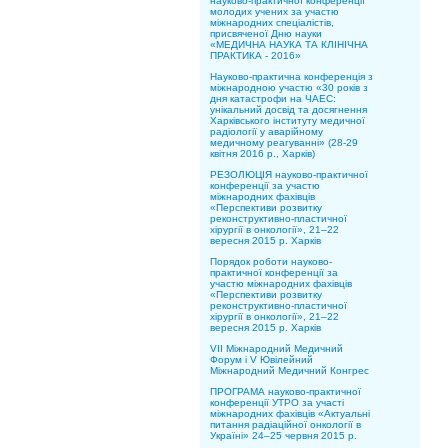
науково-практичної конференції
молодих учених за участю
міжнародних спеціалістів,
присвяченої Дню науки
«МЕДИЧНА НАУКА ТА КЛІНІЧНА
ПРАКТИКА - 2016»
Науково-практична конференція з
міжнародною участю «30 років з
дня катастрофи на ЧАЕС:
унікальний досвід та досягнення
Харківського інституту медичної
радіології у аварійному
медичному реагуванні» (28-29
квітня 2016 р., Харків)
РЕЗОЛЮЦІЯ науково-практичної
конференції за участю
міжнародних фахівців
«Перспективи розвитку
реконструктивно-пластичної
хірургії в онкології», 21–22
вересня 2015 р. Харків
Порядок роботи науково-
практичної конференції за
участю міжнародних фахівців
«Перспективи розвитку
реконструктивно-пластичної
хірургії в онкології», 21–22
вересня 2015 р. Харків
VII Міжнародний Медичний
Форум і V Ювілейний
Міжнародний Медичний Конгрес
ПРОГРАМА науково-практичної
конференції УТРО за участі
міжнародних фахівців «Актуальні
питання радіаційної онкології в
Україні» 24–25 червня 2015 р.