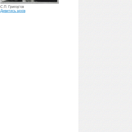
С.П. Григор’єв
Дивитись архів