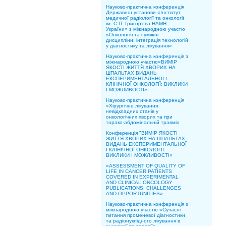
Науково-практична конференція
Державної установи «Інститут
медичної радіології та онкології
ім. С.П. Григор’єва НАМН
України» з міжнародною участю
«Онкологія та суміжні
дисципліни: інтеграція технологій
у діагностику та лікування»
Науково-практична конференція з
міжнародною участю«ВИМІР
ЯКОСТІ ЖИТТЯ ХВОРИХ НА
ШПАЛЬТАХ ВИДАНЬ
ЕКСПЕРИМЕНТАЛЬНОЇ І
КЛІНІЧНОЇ ОНКОЛОГІЇ: ВИКЛИКИ
І МОЖЛИВОСТІ»
Науково-практична конференція
«Хірургічне лікування
невідкладних станів у
онкологічних хворих та при
торако-абдомінальній травмі»
Конференція "ВИМІР ЯКОСТІ
ЖИТТЯ ХВОРИХ НА ШПАЛЬТАХ
ВИДАНЬ ЕКСПЕРИМЕНТАЛЬНОЇ
І КЛІНІЧНОЇ ОНКОЛОГІЇ:
ВИКЛИКИ І МОЖЛИВОСТІ»
«ASSESSMENT OF QUALITY OF
LIFE IN CANCER PATIENTS
COVERED IN EXPERIMENTAL
AND CLINICAL ONCOLOGY
PUBLICATIONS: CHALLENGES
AND OPPORTUNITIES»
Науково-практична конференція з
міжнародною участю «Сучасні
питання променевої діагностики
та радіонуклідного лікування в