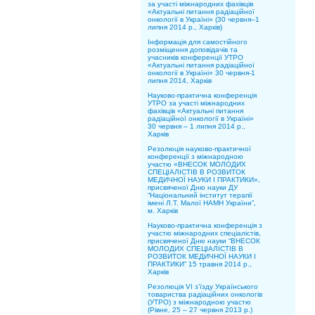
за участі міжнародних фахівців
«Актуальні питання радіаційної
онкології в Україні» (30 червня–1
липня 2014 р., Харків)
Інформація для самостійного
розміщення доповідачів та
учасників конференції УТРО
«Актуальні питання радіаційної
онкології в Україні» 30 червня-1
липня 2014, Харків
Науково-практична конференція
УТРО за участі міжнародних
фахівців «Актуальні питання
радіаційної онкології в Україні»
30 червня – 1 липня 2014 р.,
Харків
Резолюція науково-практичної
конференції з міжнародною
участю «ВНЕСОК МОЛОДИХ
СПЕЦІАЛІСТІВ В РОЗВИТОК
МЕДИЧНОЇ НАУКИ І ПРАКТИКИ»,
присвяченої Дню науки ДУ
“Національний інститут терапії
імені Л.Т. Малої НАМН України”,
м. Харків
Науково-практична конференція з
участю міжнародних спеціалістів,
присвяченої Дню науки “ВНЕСОК
МОЛОДИХ СПЕЦІАЛІСТІВ В
РОЗВИТОК МЕДИЧНОЇ НАУКИ І
ПРАКТИКИ” 15 травня 2014 р.,
Харків
Резолюція VI з’їзду Українського
товариства радіаційних онкологів
(УТРО) з міжнародною участю
(Рівне, 25 – 27 червня 2013 р.)