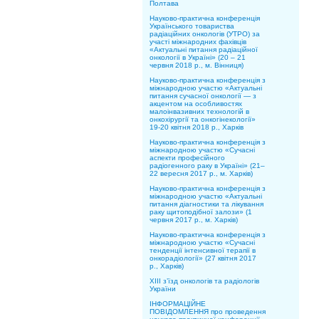
Полтава
Науково-практична конференція
Українського товариства
радіаційних онкологів (УТРО) за
участі міжнародних фахівців
«Актуальні питання радіаційної
онкології в Україні» (20 – 21
червня 2018 р., м. Вінниця)
Науково-практична конференція з
міжнародною участю «Актуальні
питання сучасної онкології — з
акцентом на особливостях
малоінвазивних технологій в
онкохірургії та онкогінекології»
19-20 квітня 2018 р., Харків
Науково-практична конференція з
міжнародною участю «Сучасні
аспекти професійного
радіогенного раку в Україні» (21–
22 вересня 2017 р., м. Харків)
Науково-практична конференція з
міжнародною участю «Актуальні
питання діагностики та лікування
раку щитоподібної залози» (1
червня 2017 р., м. Харків)
Науково-практична конференція з
міжнародною участю «Сучасні
тенденції інтенсивної терапії в
онкорадіології» (27 квітня 2017
р., Харків)
ХІІІ з’їзд онкологів та радіологів
України
ІНФОРМАЦІЙНЕ
ПОВІДОМЛЕННЯ про проведення