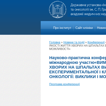
Про iнститут
Сайт клініки
Новини
Головна
»
Новини та події
»
Конференції
ЯКОСТІ ЖИТТЯ ХВОРИХ НА ШПАЛЬТАХ В
МОЖЛИВОСТІ»
Науково-практична конфер
міжнародною участю«ВИМ
ХВОРИХ НА ШПАЛЬТАХ В
ЕКСПЕРИМЕНТАЛЬНОЇ І КЛ
ОНКОЛОГІЇ: ВИКЛИКИ І М
Програма конференції