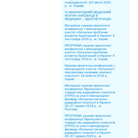
онкорадіології» (24 квітня 2020
р., м. Харків)
XІ МІЖНАРОДНИЙ МЕДИЧНИЙ
ФОРУМ «ІННОВАЦІЇ В
МЕДИЦИНІ – ЗДОРОВ’Я НАЦІЇ»
Матеріали науково-практичної
конференції з міжнародною
участю «Актуальні проблеми
розвитку брахітерапії в Україні» 8
листопада 2019 р., м. Харків
ПРОГРАМА науково-практичної
конференції з міжнародною
участю «Актуальні проблеми
розвитку брахітерапії в Україні» 8
листопада 2019 р., м. Харків
Науково-практична конференція з
міжнародною участю «Актуальні і
перспективні напрямки клінічної
онкології» 18 жовтня 2019 р.,
Харків
Матеріали науково-практичної
конференції Українського
товариства радіаційних онкологів
(УТРО) за участі міжнародних
фахівців «Актуальні питання
радіаційної онкології в Україні»
26–27 червня 2019 р., м.
Полтава
ПРОГРАМА науково-практичної
конференції Українського
товариства радіаційних онкологів
(УТРО) за участі міжнародних
фахівців «Актуальні питання
радіаційної онкології в Україні»
26–27 червня 2019 р., м.