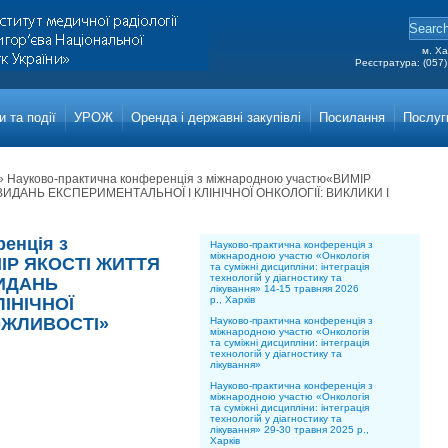
м. Ха
Реєстратура: (057)
Grigor
Main a
 та події
УРОЖ
Оренда і державні закупівлі
Посилання
Послуг
»
Науково-практична конференція з міжнародною участю«ВИМІР
ИДАНЬ ЕКСПЕРИМЕНТАЛЬНОЇ І КЛІНІЧНОЇ ОНКОЛОГІЇ: ВИКЛИКИ І
енція з
Науково-практична конференція з
міжнародною участю «Онкологія
ІР ЯКОСТІ ЖИТТЯ
та суміжні дисципліни: інтеграція
технологій у діагностику та
ИДАНЬ
лікування» 14-15 травняя 2026
ІНІЧНОЇ
р., Харків
ОЖЛИВОСТІ»
Науково-практична конференція з
міжнародною участю «Онкологія
та суміжні дисципліни: інтеграція
технологій у діагностику та
лікування»
Науково-практична конференція з
міжнародною участю «Онкологія
та суміжні дисципліни: інтеграція
технологій у діагностику та
лікування» 29-30 травня 2025 р.,
Харків