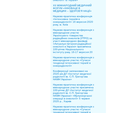
онкології та терапії»
XII МІЖНАРОДНИЙ МЕДИЧНИЙ
ФОРУМ «ІННОВАЦІЇ В
МЕДИЦИНІ – ЗДОРОВ’Я НАЦІЇ»
Науково-практична конференція
«Інтенсивна терапія в
онкорадіології» 16 вересня 2020
року, м. Київ
Науково-практична конференція з
міжнародною участю
Українського товариства
радіаційних онкологів (УТРО) за
участі міжнародних фахівців
«Актуальні питання радіаційної
онкології в Україні» присвячена
100-річчю Національного
інституту раку, 16-17 вересня 20
Науково-практична конференція з
міжнародною участю «Сучасні
тенденції інтенсивної терапії в
онкорадіології»
Конференції заплановані на
2020 рік ДУ «Інститут медичної
радіології ім. С.П. Григор’єва
НАМН України»
Науково-практична конференція з
міжнародною участю присвячена
100-річчю ДУ «Інститут медичної
радіології ім. С.П. Григор’єва
НАМН України» «Мультиорганні
операції в онкології» 5 червня
2020 р., Харків
Науково-практична конференція з
міжнародною участю «Сучасні
тенденції інтенсивної терапії в