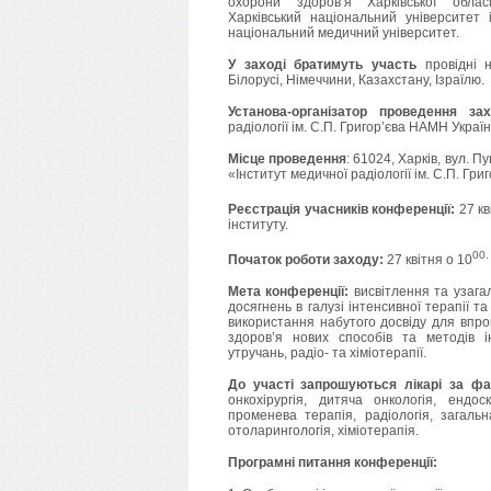
охорони здоров’я Харківської обласн
Харківський національний університет і
національний медичний університет.
У заході братимуть участь
провідні н
Білорусі, Німеччини, Казахстану, Ізраїлю.
Установа-організатор проведення за
радіології ім. С.П. Григор’єва НАМН Україн
Місце проведення
: 61024, Харків, вул. 
«Інститут медичної радіології ім. С.П. Гр
Реєстрація учасників конференції:
27 кв
інституту.
00.
Початок роботи заходу:
27 квітня о 10
Мета конференції:
висвітлення та узага
досягнень в галузі інтенсивної терапії та 
використання набутого досвіду для впр
здоров’я нових способів та методів ін
утручань, радіо- та хіміотерапії.
До участі запрошуються лікарі за ф
онкохірургія, дитяча онкологія, ендос
променева терапія, радіологія, загаль
отоларингологія, хіміотерапія.
Програмні питання конференції: