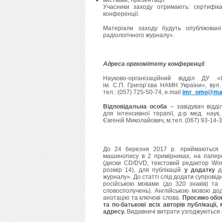
виставки, презентації.
Учасники заходу отримають: сертифіка
конференції.
Матеріали заходу будуть опубліковані
радіологічного журналу».
Адреса оргкомітету конференції
:
Науково-організаційний відділ ДУ «І
ім. С.П. Григор’єва НАМН України», вул. 
тел.: (057) 725-50-74, e.mail
imr_omo@mai
Відповідальна особа
– завідувач відді
для інтенсивної терапії, д-р мед. наук,
Євгеній Миколайович, м.тел. (067) 93-14-3
До 24 березня 2017 р. приймаються 
машинопису в 2 примірниках, на папер
(диски CD/DVD, текстовий редактор W
розмір 14), для публікацій
у додатку
до
журналу». До статті слід додати супровідн
російською мовами (до 320 знаків) та 
словосполучень). Англійською мовою дод
анотацію та ключові слова.
Просимо обов
та по-батькові всіх авторів публікації
адресу.
Видавничі витрати узгоджуються 