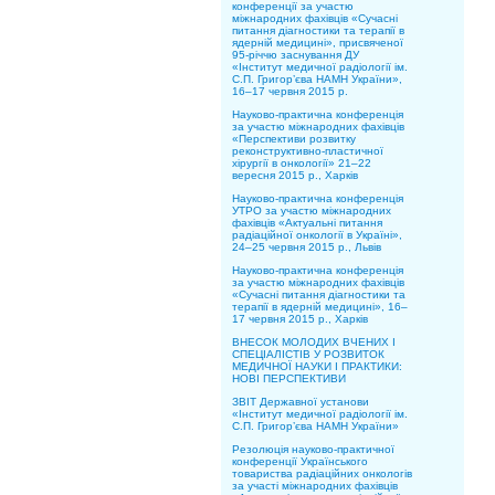
конференції за участю
міжнародних фахівців «Сучасні
питання діагностики та терапії в
ядерній медицині», присвяченої
95-річчю заснування ДУ
«Інститут медичної радіології ім.
С.П. Григор’єва НАМН України»,
16–17 червня 2015 р.
Науково-практична конференція
за участю міжнародних фахівців
«Перспективи розвитку
реконструктивно-пластичної
хірургії в онкології» 21–22
вересня 2015 р., Харків
Науково-практична конференція
УТРО за участю міжнародних
фахівців «Актуальні питання
радіаційної онкології в Україні»,
24–25 червня 2015 р., Львів
Науково-практична конференція
за участю міжнародних фахівців
«Сучасні питання діагностики та
терапії в ядерній медицині», 16–
17 червня 2015 р., Харків
ВНЕСОК МОЛОДИХ ВЧЕНИХ І
СПЕЦІАЛІСТІВ У РОЗВИТОК
МЕДИЧНОЇ НАУКИ І ПРАКТИКИ:
НОВІ ПЕРСПЕКТИВИ
ЗВІТ Державної установи
«Інститут медичної радіології ім.
С.П. Григор’єва НАМН України»
Резолюція науково-практичної
конференції Українського
товариства радіаційних онкологів
за участі міжнародних фахівців