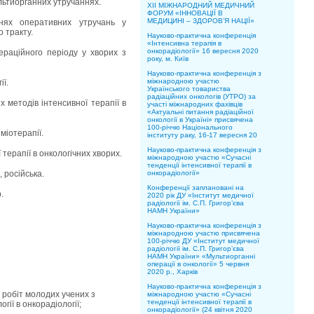
ультиорганних утручаннях.
XII МІЖНАРОДНИЙ МЕДИЧНИЙ
ФОРУМ «ІННОВАЦІЇ В
МЕДИЦИНІ – ЗДОРОВ’Я НАЦІЇ»
ннях оперативних утручань у
о тракту.
Науково-практична конференція
«Інтенсивна терапія в
онкорадіології» 16 вересня 2020
ераційного періоду у хворих з
року, м. Київ
Науково-практична конференція з
міжнародною участю
ії.
Українського товариства
радіаційних онкологів (УТРО) за
 методів інтенсивної терапії в
участі міжнародних фахівців
«Актуальні питання радіаційної
онкології в Україні» присвячена
100-річчю Національного
міотерапії.
інституту раку, 16-17 вересня 20
Науково-практична конференція з
терапії в онкологічних хворих.
міжнародною участю «Сучасні
тенденції інтенсивної терапії в
, російська.
онкорадіології»
Конференції заплановані на
.
2020 рік ДУ «Інститут медичної
радіології ім. С.П. Григор’єва
НАМН України»
Науково-практична конференція з
міжнародною участю присвячена
100-річчю ДУ «Інститут медичної
радіології ім. С.П. Григор’єва
НАМН України» «Мультиорганні
операції в онкології» 5 червня
2020 р., Харків
Науково-практична конференція з
 робіт молодих учених з
міжнародною участю «Сучасні
тенденції інтенсивної терапії в
гії в онкорадіології;
онкорадіології» (24 квітня 2020