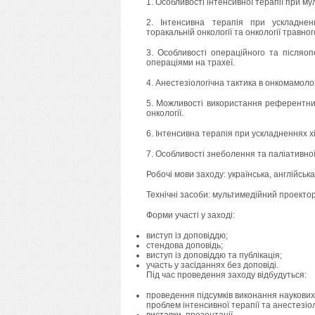
1. Особливості інтенсивної терапії при м
2. Інтенсивна терапія при ускладне
торакальній онкології та онкології травног
3. Особливості операційного та післяоп
операціями на трахеї.
4. Анестезіологічна тактика в онкомамолог
5. Можливості використання референтних
онкології.
6. Інтенсивна терапія при ускладненнях хі
7. Особливості знеболення та паліативної 
Робочі мови заходу: українська, англійська
Технічні засоби: мультимедійний проектор
Форми участі у заході:
виступ із доповіддю;
стендова доповідь;
виступ із доповіддю та публікація;
участь у засіданнях без доповіді.
Під час проведення заходу відбудуться:
проведення підсумків виконання наукових
проблем інтенсивної терапії та анестезіоло