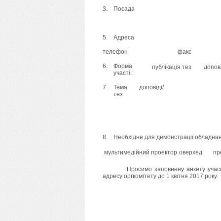
3.
Посада
5.
Адреса
телефон
факс
6.
Форма
 публікація тез
 допов
участі:
7.
Тема доповіді/
тез
8.
Необхідне для демонстрації обладна
 мультимедійний проектор
 оверхед
 п
Просимо заповнену анкету учасника
адресу оргкомітету до 1 квітня 2017 року.