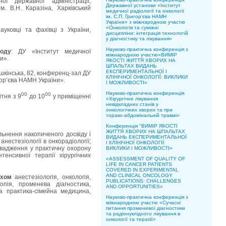
ої державної адміністрації,
Державної установи «Інститут
м. В.Н. Каразіна, Харківський
медичної радіології та онкології
ім. С.П. Григор’єва НАМН
України» з міжнародною участю
«Онкологія та суміжні
ауковці та фахівці з України,
дисципліни: інтеграція технологій
у діагностику та лікування»
Науково-практична конференція з
ходу
: ДУ «Інститут медичної
міжнародною участю«ВИМІР
и».
ЯКОСТІ ЖИТТЯ ХВОРИХ НА
ШПАЛЬТАХ ВИДАНЬ
ЕКСПЕРИМЕНТАЛЬНОЇ І
Пушкінська, 82, конференц-зал ДУ
КЛІНІЧНОЇ ОНКОЛОГІЇ: ВИКЛИКИ
игор’єва НАМН України».
І МОЖЛИВОСТІ»
Науково-практична конференція
00
00
ітня з 9
до 10
у приміщенні
«Хірургічне лікування
невідкладних станів у
онкологічних хворих та при
торако-абдомінальній травмі»
Конференція "ВИМІР ЯКОСТІ
ЖИТТЯ ХВОРИХ НА ШПАЛЬТАХ
льнення накопиченого досвіду і
ВИДАНЬ ЕКСПЕРИМЕНТАЛЬНОЇ
анестезіології в онкорадіології;
І КЛІНІЧНОЇ ОНКОЛОГІЇ:
овадження у практичну охорону
ВИКЛИКИ І МОЖЛИВОСТІ»
тенсивної терапії хірургічних
«ASSESSMENT OF QUALITY OF
LIFE IN CANCER PATIENTS
COVERED IN EXPERIMENTAL
AND CLINICAL ONCOLOGY
ахом
анестезіологія, онкологія,
PUBLICATIONS: CHALLENGES
копія, променева діагностика,
AND OPPORTUNITIES»
на практика-сімейна медицина,
Науково-практична конференція з
міжнародною участю «Сучасні
питання променевої діагностики
та радіонуклідного лікування в
онкології та терапії»