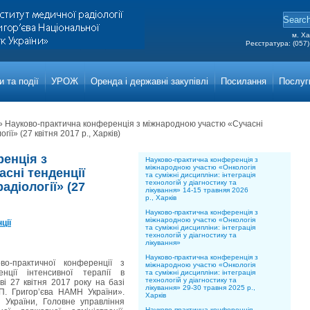
м. Ха
Реєстратура: (057)
Grigor
Main a
 та події
УРОЖ
Оренда і державні закупівлі
Посилання
Послуг
»
Науково-практична конференція з міжнародною участю «Сучасні
гії» (27 квітня 2017 р., Харків)
енція з
Науково-практична конференція з
міжнародною участю «Онкологія
сні тенденції
та суміжні дисципліни: інтеграція
технологій у діагностику та
адіології» (27
лікування» 14-15 травняя 2026
р., Харків
Науково-практична конференція з
міжнародною участю «Онкологія
ції
та суміжні дисципліни: інтеграція
технологій у діагностику та
лікування»
Науково-практична конференція з
о-практичної конференції
з
міжнародною участю «Онкологія
нції інтенсивної терапії в
та суміжні дисципліни: інтеграція
технологій у діагностику та
ві 27 квітня 2017 року на базі
лікування» 29-30 травня 2025 р.,
.П. Григор’єва НАМН України».
Харків
України, Головне управління
Науково-практична конференція