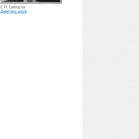
С.П. Григор’єв
Дивитись архів