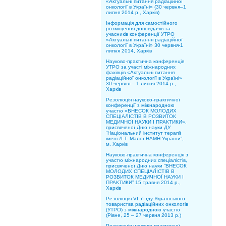
«Актуальні питання радіаційної
онкології в Україні» (30 червня–1
липня 2014 р., Харків)
Інформація для самостійного
розміщення доповідачів та
учасників конференції УТРО
«Актуальні питання радіаційної
онкології в Україні» 30 червня-1
липня 2014, Харків
Науково-практична конференція
УТРО за участі міжнародних
фахівців «Актуальні питання
радіаційної онкології в Україні»
30 червня – 1 липня 2014 р.,
Харків
Резолюція науково-практичної
конференції з міжнародною
участю «ВНЕСОК МОЛОДИХ
СПЕЦІАЛІСТІВ В РОЗВИТОК
МЕДИЧНОЇ НАУКИ І ПРАКТИКИ»,
присвяченої Дню науки ДУ
“Національний інститут терапії
імені Л.Т. Малої НАМН України”,
м. Харків
Науково-практична конференція з
участю міжнародних спеціалістів,
присвяченої Дню науки “ВНЕСОК
МОЛОДИХ СПЕЦІАЛІСТІВ В
РОЗВИТОК МЕДИЧНОЇ НАУКИ І
ПРАКТИКИ” 15 травня 2014 р.,
Харків
Резолюція VI з’їзду Українського
товариства радіаційних онкологів
(УТРО) з міжнародною участю
(Рівне, 25 – 27 червня 2013 р.)
Резолюцiя науково-практичної