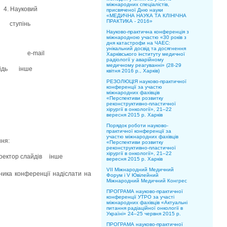
міжнародних спеціалістів,
4. Науковий
присвяченої Дню науки
«МЕДИЧНА НАУКА ТА КЛІНІЧНА
ПРАКТИКА - 2016»
ступінь
Науково-практична конференція з
міжнародною участю «30 років з
дня катастрофи на ЧАЕС:
унікальний досвід та досягнення
e-mail
Харківського інституту медичної
радіології у аварійному
медичному реагуванні» (28-29
ідь
 інше
квітня 2016 р., Харків)
РЕЗОЛЮЦІЯ науково-практичної
конференції за участю
міжнародних фахівців
«Перспективи розвитку
реконструктивно-пластичної
хірургії в онкології», 21–22
вересня 2015 р. Харків
Порядок роботи науково-
практичної конференції за
участю міжнародних фахівців
ння:
«Перспективи розвитку
реконструктивно-пластичної
хірургії в онкології», 21–22
роектор слайдів
 інше
вересня 2015 р. Харків
VII Міжнародний Медичний
 конференції надіслати на
Форум і V Ювілейний
Міжнародний Медичний Конгрес
ПРОГРАМА науково-практичної
конференції УТРО за участі
міжнародних фахівців «Актуальні
питання радіаційної онкології в
Україні» 24–25 червня 2015 р.
ПРОГРАМА науково-практичної