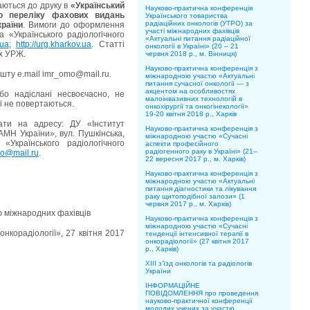
аються до друку в
«Український
Науково-практична конференція
о переліку фахових видань
Українського товариства
радіаційних онкологів (УТРО) за
країни
. Вимоги до оформлення
участі міжнародних фахівців
а «Українського радіологічного
«Актуальні питання радіаційної
.ua
;
http://urg.kharkov.ua
. Статті
онкології в Україні» (20 – 21
ах УРЖ.
червня 2018 р., м. Вінниця)
Науково-практична конференція з
шту e.maіl іmr_omo@maіl.ru.
міжнародною участю «Актуальні
питання сучасної онкології — з
акцентом на особливостях
о надіслані несвоєчасно, не
малоінвазивних технологій в
і не повертаються.
онкохірургії та онкогінекології»
19-20 квітня 2018 р., Харків
ати на адресу: ДУ «Інститут
Науково-практична конференція з
НАМН України», вул. Пушкінська,
міжнародною участю «Сучасні
«Українського радіологічного
аспекти професійного
радіогенного раку в Україні» (21–
o@mail.ru
.
22 вересня 2017 р., м. Харків)
Науково-практична конференція з
міжнародною участю «Актуальні
питання діагностики та лікування
раку щитоподібної залози» (1
червня 2017 р., м. Харків)
ю міжнародних фахівців
Науково-практична конференція з
міжнародною участю «Сучасні
онкорадіології», 27 квітня 2017
тенденції інтенсивної терапії в
онкорадіології» (27 квітня 2017
р., Харків)
ХІІІ з’їзд онкологів та радіологів
України
ІНФОРМАЦІЙНЕ
ПОВІДОМЛЕННЯ про проведення
науково-практичної конференції
молодих учених за участю