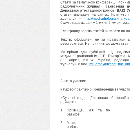
Статті за тематикою конференції, прийм
радіологічний журнал
»,
занесений д
Державної атестаційної комісії (ДАК) У
статей викладені на сайтах Інституту т
журналу» —
http://medradiologia.kharkov
будуть надруковані у 1-му чи 2-му випуск
Електронну версію статей висилати на по
Тексти, оформлені не за правилами аб
реєструються. Не прийняті до друку статт
Матеріали для публікації слід надсил
медичної радіології ім. С.П. Григор’єва 
82, Харків, 61024, Україна, редакція 
журналу», e.mail
imr_omo@ukr.net
;
imr_om
Анкета учасника
науково-практичної конференції за участ
«Сучасні тенденції інтенсивної терапії в 
р., Харків
1.
Прізвище, ім’я та по
батькові
2.
Місце
роботи