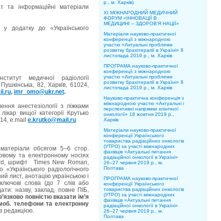
р., м. Харків)
т та інформаційні матеріали
XІ МІЖНАРОДНИЙ МЕДИЧНИЙ
ФОРУМ «ІННОВАЦІЇ В
МЕДИЦИНІ – ЗДОРОВ’Я НАЦІЇ»
 у додатку до «Українського
Матеріали науково-практичної
конференції з міжнародною
участю «Актуальні проблеми
розвитку брахітерапії в Україні» 8
листопада 2019 р., м. Харків
ПРОГРАМА науково-практичної
конференції з міжнародною
участю «Актуальні проблеми
нститут медичної радіології
розвитку брахітерапії в Україні» 8
Пушкінська, 82, Харків, 61024,
листопада 2019 р., м. Харків
l.ru
,
imr_omo@ukr.net
.
Науково-практична конференція з
міжнародною участю «Актуальні і
лення анестезіології з ліжками
перспективні напрямки клінічної
 лікар вищої категорії Крутько
онкології» 18 жовтня 2019 р.,
14, e.mail
e.krutko@mail.ru
Харків
Матеріали науково-практичної
конференції Українського
товариства радіаційних онкологів
(УТРО) за участі міжнародних
матеріали обсягом 5–6 стор.
фахівців «Актуальні питання
овому та електронному носіях
радіаційної онкології в Україні»
ord, шрифт Times New Roman,
26–27 червня 2019 р., м.
Полтава
 «Українського радіологічного
ий лист, анотацію українською і
ПРОГРАМА науково-практичної
ключові слова (до 7 слів або
конференції Українського
ати: назву, заклад, повне ПІБ,
товариства радіаційних онкологів
(УТРО) за участі міжнародних
’язково повністю вказати ім’я
фахівців «Актуальні питання
, моб. телефони та електронну
радіаційної онкології в Україні»
з редакцією.
26–27 червня 2019 р., м.
Полтава