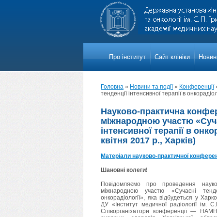
Про iнститут
Сайт клініки
Новини
Головна
»
Новини та події
»
Конференції
тенденції інтенсивної терапії в онкорадіоло
Науково-практична конфер
міжнародною участю «Суча
інтенсивної терапії в онкор
квітня 2017 р., Харків)
Матеріали науково-практичної конферен
Шановні колеги!
Повідомляємо про проведення науков
міжнародною участю «Сучасні тенде
онкорадіології», яка відбудеться у Харко
ДУ «Інститут медичної радіології ім. С
Співорганізатори конференції — НАМН 