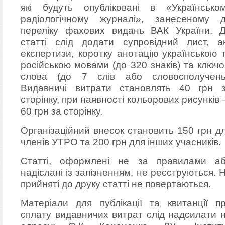
які будуть опубліковані в «Українсько
радіологічному журналі», занесеному 
переліку фахових видань ВАК України. 
статті слід додати супровідний лист, а
експертизи, коротку анотацію українською 
російською мовами (до 320 знаків) та ключо
слова (до 7 слів або словосполучень
Видавничі витрати становлять 40 грн 
сторінку, при наявності кольорових рисунків
60 грн за сторінку.
Організаційний внесок становить 150 грн д
членів УТРО та 200 грн для інших учасників.
Статті, оформлені не за правилами а
надіслані із запізненням, не реєструються. 
прийняті до друку статті не повертаються.
Матеріали для публікації та квитанції п
сплату видавничих витрат слід надсилати 