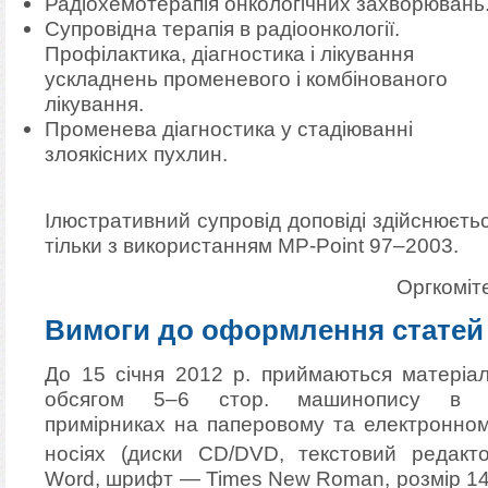
Радіохемотерапія онкологічних захворювань
Супровідна терапія в радіоонкології.
Профілактика, діагностика і лікування
ускладнень променевого і комбінованого
лікування.
Променева діагностика у стадіюванні
злоякісних пухлин.
Ілюстративний супровід доповіді здійснюєть
тільки з використанням MP-Point 97–2003.
Оргкоміт
Вимоги до оформлення статей
До 15 січня 2012 р. приймаються матеріа
обсягом 5–6 стор. машинопису в 
примірниках на паперовому та електронно
носіях (диски
CD/DVD,
текстовий редакт
Word, шрифт — Times New Roman, розмір 14