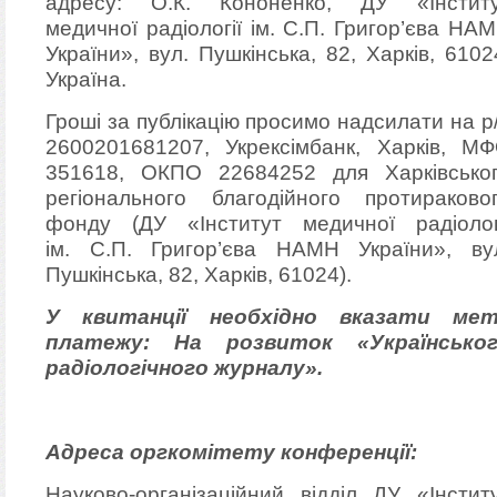
адресу: О.К. Кононенко, ДУ «Інстит
медичної радіології ім. С.П. Григор’єва НА
України», вул. Пушкінська, 82, Харків, 6102
Україна.
Гроші за публікацію просимо надсилати на р
2600201681207, Укрексімбанк, Харків, М
351618, ОКПО 22684252 для Харківсько
регіонального благодійного протираково
фонду (ДУ «Інститут медичної радіолог
ім. С.П. Григор’єва НАМН України», ву
Пушкінська, 82, Харків, 61024).
У квитанції необхідно вказати ме
платежу: На розвиток «Українсько
радіологічного журналу».
Адреса оргкомітету конференції:
Науково-організаційний відділ ДУ «Інстит