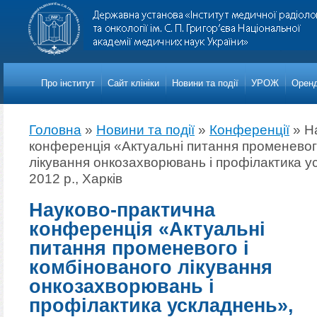
Про iнститут
Сайт клініки
Новини та події
УРОЖ
Оренд
Головна
»
Новини та події
»
Конференції
»
Н
конференція «Актуальні питання променевого
лікування онкозахворювань і профілактика у
2012 р., Харків
Науково-практична
конференція «Актуальні
питання променевого і
комбінованого лікування
онкозахворювань і
профілактика ускладнень»,