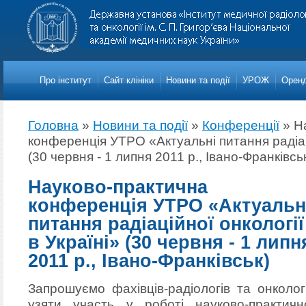
Про iнститут
Сайт клініки
Новини та події
УРОЖ
Оренд
Головна
»
Новини та події
»
Конференції
»
Н
конференція УТРО «Актуальні питання радіаці
(30 червня - 1 липня 2011 р., Івано-Франківсь
Науково-практична
конференція УТРО «Актуальн
питання радіаційної онкології
в Україні» (30 червня - 1 липн
2011 р., Івано-Франківськ)
Запрошуємо фахівців-радіологів та онколог
узяти участь у роботі науково-практичн