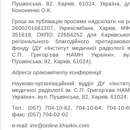
Пушкінська, 82, Харків, 61024, Україна, д
Кононенко О.К.
Гроші за публікацію просимо надсилати на р
2600201681207, Укрексімбанк, Харків, М
351618, ОКПО 22684252 для Харківсько
регіонального благодійного протираково
фонду (ДУ «Інститут медичної радіології і
С.П. Григор’єва НАМН України», ву
Пушкінська, 82, Харків, 61024).
Адреса оргкомітету конференції:
Науково-організаційний відділ ДУ «Інстит
медичної радіології ім. С.П. Григор’єва НА
України», вул. Пушкінська, 82, Харків, 61024.
Тел.: (057) 704-10-62, 704-10-64, 704-10-6
факс: (057) 704-02-02
e-mail: imr@online.kharkiv.com