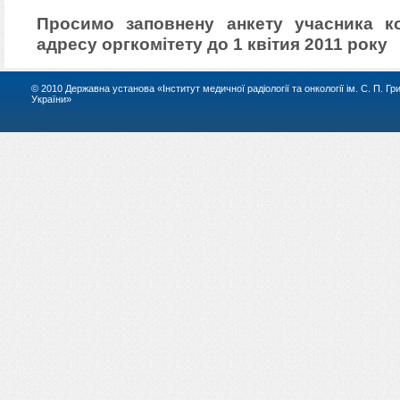
Просимо заповнену анкету учасника ко
адресу оргкомітету до 1 квітия 2011 року
© 2010 Державна установа «Інститут медичної радіології та онкології ім. С. П. Г
України»