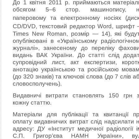
До 1 квітня 2011 р. приймаються матеріал
обсягом 5–6 стор. машинопису, н
паперовому та електронному носіях (дис
CD/DVD,
текстовий редактор Word, шрифт
Times New Roman, розмір — 14), які буду
опубліковані в «Українському радіологічно
журналі», занесеному до переліку фахов
видань ВАК України. До статті слід дода
супровідний лист, акт експертизи, корот
анотацію українською та російською мова
(до 320 знаків) та ключові слова (до 7 слів а
словосполучень).
Видавничі витрати становлять 150 грн 
кожну статтю.
Матеріали для публікації та квитанції п
оплату видавничих витрат слід надсилати 
адресу: ДУ «Інститут медичної радіології і
С.П. Григор’єва НАМН України», ву