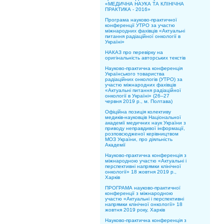
«МЕДИЧНА НАУКА ТА КЛІНІЧНА
ПРАКТИКА - 2016»
Програма науково-практичної
конференції УТРО за участю
міжнародних фахівців «Актуальні
питання радіаційної онкології в
Україні»
НАКАЗ про перевірку на
оригінальність авторських текстів
Науково-практична конференція
Українського товариства
радіаційних онкологів (УТРО) за
участю міжнародних фахівців
«Актуальні питання радіаційної
онкології в Україні» (26–27
червня 2019 р., м. Полтава)
Офіційна позиція колективу
медиків-науковців Національної
академії медичних наук України з
приводу неправдивої інформації,
розповсюдженої керівництвом
МОЗ України, про діяльність
Академії
Науково-практична конференція з
міжнародною участю «Актуальні і
перспективні напрямки клінічної
онкології» 18 жовтня 2019 р.,
Харків
ПРОГРАМА науково-практичної
конференції з міжнародною
участю «Актуальні і перспективні
напрямки клінічної онкології» 18
жовтня 2019 року, Харків
Науково-практична конференція з