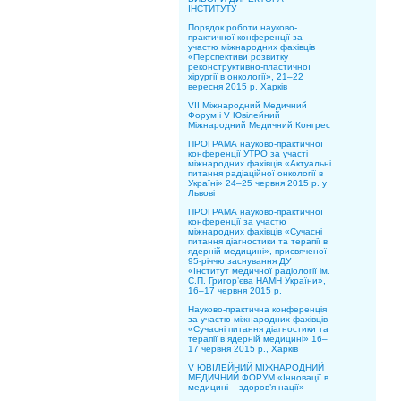
ІНСТИТУТУ
Порядок роботи науково-
практичної конференції за
участю міжнародних фахівців
«Перспективи розвитку
реконструктивно-пластичної
хірургії в онкології», 21–22
вересня 2015 р. Харків
VII Міжнародний Медичний
Форум і V Ювілейний
Міжнародний Медичний Конгрес
ПРОГРАМА науково-практичної
конференції УТРО за участі
міжнародних фахівців «Актуальні
питання радіаційної онкології в
Україні» 24–25 червня 2015 р. у
Львові
ПРОГРАМА науково-практичної
конференції за участю
міжнародних фахівців «Сучасні
питання діагностики та терапії в
ядерній медицині», присвяченої
95-річчю заснування ДУ
«Інститут медичної радіології ім.
С.П. Григор’єва НАМН України»,
16–17 червня 2015 р.
Науково-практична конференція
за участю міжнародних фахівців
«Сучасні питання діагностики та
терапії в ядерній медицині» 16–
17 червня 2015 р., Харків
V ЮВІЛЕЙНИЙ МІЖНАРОДНИЙ
МЕДИЧНИЙ ФОРУМ «Інновації в
медицині – здоров’я нації»