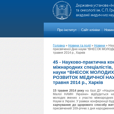
Про iнститут
Сайт клініки
Новини
Головна
»
Новини та події
»
Новини
»
Нау
присвяченої Дню науки “ВНЕСОК МОЛОД
травня 2014 р., Харків
45 - Науково-практична к
міжнародних спеціалістів
науки “ВНЕСОК МОЛОДИХ 
РОЗВИТОК МЕДИЧНОЇ НАУК
травня 2014 р., Харків
15 травня 2014 року
на базі ДУ «Націона
Малої НАМН України» відбудеться на
молодих вчених з участю міжнародних 
Науки в Україні. У рамках конференції б
харчування до здорового способу жит
присвячений 169-річчю з дня народження М