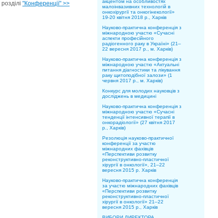
акцентом на особливостях
 роздiлi
"Конференції" >>
малоінвазивних технологій в
онкохірургії та онкогінекології»
19-20 квітня 2018 р., Харків
Науково-практична конференція з
міжнародною участю «Сучасні
аспекти професійного
радіогенного раку в Україні» (21–
22 вересня 2017 р., м. Харків)
Науково-практична конференція з
міжнародною участю «Актуальні
питання діагностики та лікування
раку щитоподібної залози» (1
червня 2017 р., м. Харків)
Конкурс для молодих науковців з
досліджень в медицині
Науково-практична конференція з
міжнародною участю «Сучасні
тенденції інтенсивної терапії в
онкорадіології» (27 квітня 2017
р., Харків)
Резолюція науково-практичної
конференції за участю
міжнародних фахівців
«Перспективи розвитку
реконструктивно-пластичної
хірургії в онкології», 21–22
вересня 2015 р. Харків
Науково-практична конференція
за участю міжнародних фахівців
«Перспективи розвитку
реконструктивно-пластичної
хірургії в онкології» 21–22
вересня 2015 р., Харків
ВИБОРИ ДИРЕКТОРА