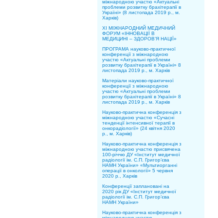
міжнародною участю «Актуальні
проблеми розвитку брахітерапії в
Україні» (8 листопада 2019 р., м.
Харків)
XІ МІЖНАРОДНИЙ МЕДИЧНИЙ
ФОРУМ «ІННОВАЦІЇ В
МЕДИЦИНІ – ЗДОРОВ’Я НАЦІЇ»
ПРОГРАМА науково-практичної
конференції з міжнародною
участю «Актуальні проблеми
розвитку брахітерапії в Україні» 8
листопада 2019 р., м. Харків
Матеріали науково-практичної
конференції з міжнародною
участю «Актуальні проблеми
розвитку брахітерапії в Україні» 8
листопада 2019 р., м. Харків
Науково-практична конференція з
міжнародною участю «Сучасні
тенденції інтенсивної терапії в
онкорадіології» (24 квітня 2020
р., м. Харків)
Науково-практична конференція з
міжнародною участю присвячена
100-річчю ДУ «Інститут медичної
радіології ім. С.П. Григор’єва
НАМН України» «Мультиорганні
операції в онкології» 5 червня
2020 р., Харків
Конференції заплановані на
2020 рік ДУ «Інститут медичної
радіології ім. С.П. Григор’єва
НАМН України»
Науково-практична конференція з
міжнародною участю