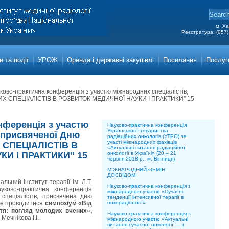
м. Ха
Реєстратура: (057)
Grigor
Main a
 та події
УРОЖ
Оренда і державні закупівлі
Посилання
Послуг
ково-практична конференція з участю міжнародних спеціалістів,
ИХ СПЕЦІАЛІСТІВ В РОЗВИТОК МЕДИЧНОЇ НАУКИ І ПРАКТИКИ” 15
онференція з участю
Науково-практична конференція
Українського товариства
, присвяченої Дню
радіаційних онкологів (УТРО) за
участі міжнародних фахівців
СПЕЦІАЛІСТІВ В
«Актуальні питання радіаційної
И І ПРАКТИКИ” 15
онкології в Україні» (20 – 21
червня 2018 р., м. Вінниця)
МІЖНАРОДНИЙ ОБМІН
ДОСВІДОМ
льний інститут терапії ім. Л.Т.
Науково-практична конференція з
уково-практична конференція
міжнародною участю «Сучасні
спеціалістів, присвячена дню
тенденції інтенсивної терапії в
уде проводитися
симпозіум «
Від
онкорадіології»
тя: погляд молодих вчених»,
Науково-практична конференція з
ечнікова І.І.
міжнародною участю «Актуальні
питання сучасної онкології — з