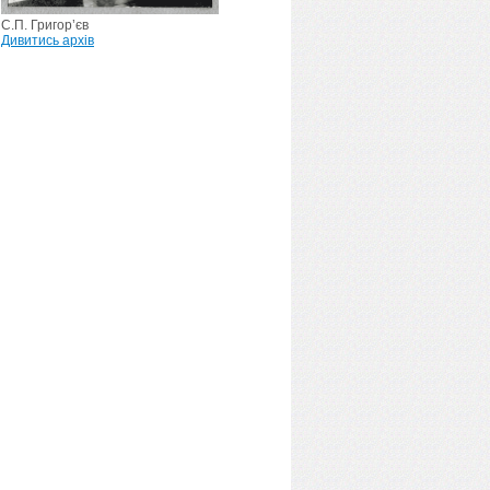
С.П. Григор’єв
Дивитись архів