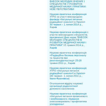
ВНЕСОК МОЛОДИХ ВЧЕНИХ І
СПЕЦІАЛІСТІВ У РОЗВИТОК
МЕДИЧНОЇ НАУКИ І ПРАКТИКИ:
НОВІ ПЕРСПЕКТИВИ
Науково-практична конференція
УТРО за участі міжнародних
фахівців «Актуальні питання
радіаційної онкології в Україні»
30 червня – 1 липня 2014 р.,
Харків
Науково-практична конференція з
участю міжнародних спеціалістів,
присвяченої Дню науки “ВНЕСОК
МОЛОДИХ СПЕЦІАЛІСТІВ В
РОЗВИТОК МЕДИЧНОЇ НАУКИ І
ПРАКТИКИ” 15 травня 2014 р.,
Харків
Науково-практична конференція
«Радіаційна безпека персоналу
та пацієнтів при
рентгенодіагностиці» 25-26
травня 2011 р., Харків
Науково-практична конференція
УТРО «Актуальні питання
радіаційної онкології в Україні»
(30 червня - 1 липня 2011 р.,
Івано-Франківськ)
Оголошення відділу наукової
організації радіологічної
допомоги населенню
Науково-практична конференція
«Актуальні питання променевого
і комбінованого лікування
онкозахворювань і профілактика
ускладнень»