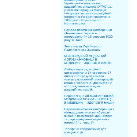
Українського товариства
радіаційних онкологів (УТРО) за
участі міжнародних фахівців
«Актуальні питання радіаційної
онкології в Україні» присвячена
100-річчю Національного
інституту раку
Науково-практична конференція
«Інтенсивна терапія в
онкорадіології» 16 вересня 2020
року, м. Київ
Зміна назви Українського
Радіологічного Журналу
МІЖНАРОДНИЙ МЕДИЧНИЙ
ФОРУМ «ІННОВАЦІЇ В
МЕДИЦИНІ – ЗДОРОВ’Я НАЦІЇ»
Лабораторія радіаційної
цитогенетики з 14 червня по 27
липня 2021 року приймала
участь у престижній міжнародній
вправі з біологічної дозиметрії у
постраждалих внаслідок
радіаційних аварій.
Перенесення XII МІЖНАРОДНИЙ
МЕДИЧНИЙ ФОРУМ «ІННОВАЦІЇ
В МЕДИЦИНІ – ЗДОРОВ’Я НАЦІЇ»
Науково-практична конференція з
міжнародною участю «Сучасні
питання променевої діагностики
та радіонуклідного лікування в
онкології та терапії»
Телефони співробітників для
консультацій