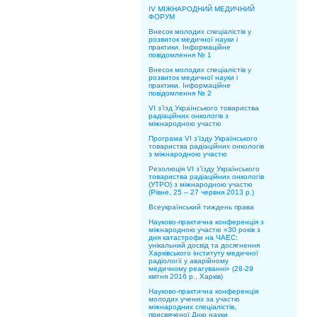
IV МІЖНАРОДНИЙ МЕДИЧНИЙ
ФОРУМ
Внесок молодих спеціалістів у
розвиток медичної науки і
практики. Інформаційне
повідомлення № 1
Внесок молодих спеціалістів у
розвиток медичної науки і
практики. Інформаційне
повідомлення № 2
VI з’їзд Українського товариства
радіаційних онкологів з
міжнародною участю
Програма VI з’їзду Українського
товариства радіаційних онкологів
з міжнародною участю
Резолюція VI з’їзду Українського
товариства радіаційних онкологів
(УТРО) з міжнародною участю
(Рівне, 25 – 27 червня 2013 р.)
Всеукраїнський тиждень права
Науково-практична конференція з
міжнародною участю «30 років з
дня катастрофи на ЧАЕС:
унікальний досвід та досягнення
Харківського інституту медичної
радіології у аварійному
медичному реагуванні» (28-29
квітня 2016 р., Харків)
Науково-практична конференція
молодих учених за участю
міжнародних спеціалістів,
присвяченої Дню науки