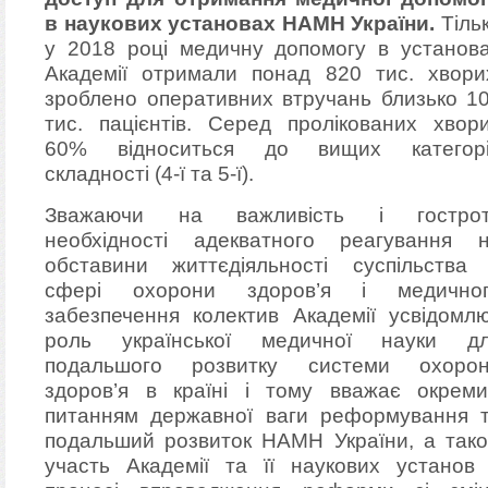
в наукових установах НАМН України.
Тіль
у 2018 році медичну допомогу в установ
Академії отримали понад 820 тис. хвори
зроблено оперативних втручань близько 1
тис. пацієнтів. Серед пролікованих хвор
60% відноситься до вищих категор
складності (4-ї та 5-ї).
Зважаючи на важливість і гостро
необхідності адекватного реагування 
обставини життєдіяльності суспільства
сфері охорони здоров’я і медично
забезпечення колектив Академії усвідомл
роль української медичної науки д
подальшого розвитку системи охоро
здоров’я в країні і тому вважає окрем
питанням державної ваги реформування 
подальший розвиток НАМН України, а так
участь Академії та її наукових установ