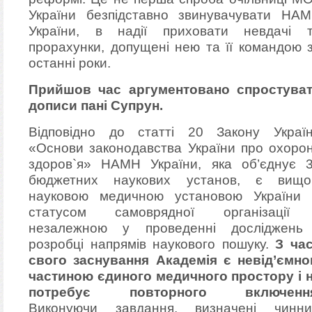
України безпідставно звинувачувати НА
України, в надії приховати невдачі 
прорахунки, допущені нею та її командою 
останні роки.
Прийшов час аргументовано спростува
дописи пані Супрун.
Відповідно до статті 20 Закону Украї
«Основи законодавства України про охоро
здоров`я» НАМН України, яка об’єднує 
бюджетних наукових установ, є вищ
науковою медичною установою України 
статусом самоврядної організації
незалежною у проведенні досліджень
розробці напрямів наукового пошуку.
З ча
свого заснування Академія є невід’ємн
частиною єдиного медичного простору і 
потребує повторного включення
Виконуючи завдання, визначені чинн