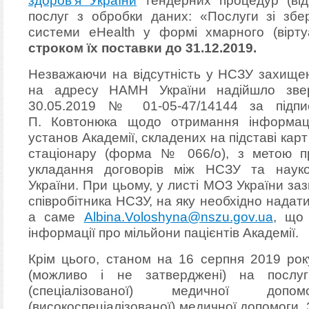
здоров’я України
тендерних процедур (відкр
послуг з обробки даних: «Послуги зі збе
системи eHealth у формі хмарного (вірт
строком їх поставки до 31.12.2019.
Незважаючи на відсутність у НСЗУ захищен
на адресу НАМН України надійшло зве
30.05.2019 № 01-05-47/14144 за підпи
П. Ковтонюка щодо отримання інформац
установ Академії, складених на підставі карт в
стаціонару (форма № 066/о), з метою пр
укладання договорів між НСЗУ та нау
України. При цьому, у листі МОЗ України з
співробітника НСЗУ, на яку необхідно нада
а саме
Albina.Voloshyna@nszu.gov.ua
, що
інформації про мільйони пацієнтів Академії.
Крім цього, станом на 16 серпня 2019 ро
(можливо і не затверджені) на послу
(спеціалізованої) медичної доп
(високоспеціалізованої) медичної допомоги