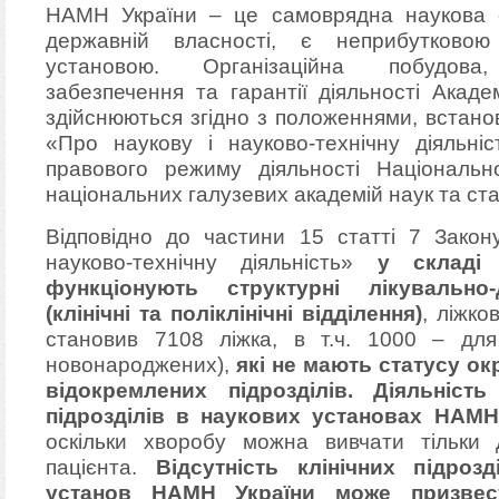
НАМН України – це самоврядна наукова о
державній власності, є неприбутково
установою. Організаційна побудова, 
забезпечення та гарантії діяльності Акаде
здійснюються згідно з положеннями, встан
«Про наукову і науково-технічну діяльні
правового режиму діяльності Національно
національних галузевих академій наук та ста
Відповідно до частини 15 статті 7 Закон
науково-технічну діяльність»
у складі
функціонують структурні лікувально-д
(клінічні та поліклінічні відділення)
, ліжко
становив 7108 ліжка, в т.ч. 1000 – дл
новонароджених),
які не мають статусу о
відокремлених підрозділів. Діяльніст
підрозділів в наукових установах НАМН
оскільки хворобу можна вивчати тільки 
пацієнта.
Відсутність клінічних підрозд
установ НАМН України може призвес