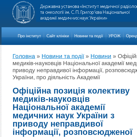
Про iнститут
Сайт клініки
Новини та події
УРОЖ
Оренд
Головна
»
Новини та події
»
Новини
»
Офіцій
медиків-науковців Національної академії мед
приводу неправдивої інформації, розповсюд
України, про діяльність Академії
Офіційна позиція колективу
медиків-науковців
Національної академії
медичних наук України з
приводу неправдивої
інформації, розповсюдженої