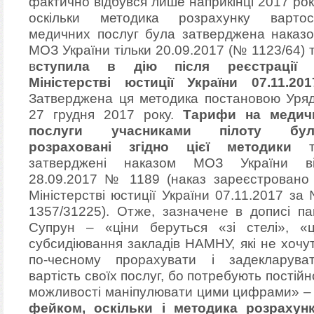
фактично відбувся лише наприкінці 2017 рок
оскільки методика розрахунку вартос
медичних послуг була затверджена наказ
МОЗ України тільки 20.09.2017 (№ 1123/64) 
в
ступила в дію після реєстрації
Міністерстві юстиції України 07.11.201
Затверджена ця методика постановою Уря
27 грудня 2017 року.
Тарифи на медич
послуги учасниками пілоту бул
розраховані згідно цієї методики
т
затверджені наказом МОЗ України в
28.09.2017 № 1189 (наказ зареєстровано
Міністерстві юстиції України 07.11.2017 за
1357/31225). Отже, зазначене в дописі па
Супрун – «ціни беруться «зі стелі», «
субсидіювання закладів НАМНУ, які не хочу
по-чесному прорахувати і задекларува
вартість своїх послуг, бо потребують постійн
можливості маніпулювати цими цифрами» –
фейком, оскільки і методика розрахун