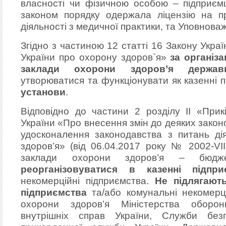
власності чи фізичною особою – підприєм
законом порядку одержала ліцензію на п
діяльності з медичної практики, та Уповнов
Згідно з частиною 12 статті 16 Закону Укр
України про охорону здоров`я»
за організ
заклади охорони здоров’я державн
утворюватися та функціонувати як казенні 
установи
.
Відповідно до частини 2 розділу ІІ «Прик
України «Про внесення змін до деяких закон
удосконалення законодавства з питань дія
здоров’я» (від 06.04.2017 року № 2002-VII
заклади охорони здоров’я – бюд
реорганізовуватися в казенні підпри
некомерційні підприємства.
Не підлягають
підприємства
та/або комунальні некомерці
охорони здоров’я Міністерства оборон
внутрішніх справ України, Служби без