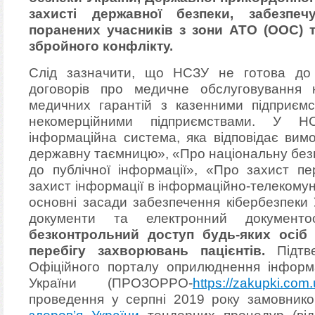
захисті державної безпеки, забезпеч
поранених учасників з зони АТО (ООС) т
збройного конфлікту.
Слід зазначити, що НСЗУ не готова до
договорів про медичне обслуговування
медичних гарантій з казенними підприєм
некомерційними підприємствами. У Н
інформаційна система, яка відповідає вим
державну таємницю», «Про національну безп
до публічної інформації», «Про захист п
захист інформації в інформаційно-телекому
основні засади забезпечення кібербезпеки 
документи та електронний документо
безконтрольний доступ будь-яких осіб
перебігу захворювань пацієнтів.
Підтве
Офіційного порталу оприлюднення інформац
України (ПРОЗОРРО-
https://zakupki.com
проведення у серпні 2019 року замовни