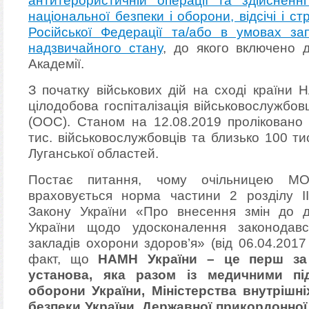
антитерористичній операції та здійсненні
національної безпеки і оборони, відсічі і с
Російської Федерації та/або в умовах з
надзвичайного стану
, до якого включено 
Академії.
З початку військових дій на сході країни
цілодобова госпіталізація військовослужбов
(ООС). Станом на 12.08.2019 проліковано 
тис. військовослужбовців та близько 100 тис
Луганської областей.
Постає питання, чому очільницею МО
враховується норма частини 2 розділу І
Закону України «Про внесення змін до д
України щодо удосконалення законодавс
закладів охорони здоров’я» (від 06.04.2017
факт, що
НАМН України – це перш за
установа, яка разом із медичними під
оборони України, Міністерства внутрішн
безпеки України, Державної прикордонної 