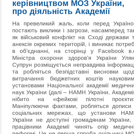
керівництвом МОЗ України,
про діяльність Академії
На превеликий жаль, коли перед Україн
постають виклики і загрози, насамперед так
як військовий конфлікт на Сході держави 
анексія окремих територій, і виникає потре
в об’єднанні, на сторінці у Facebook в.
Міністра охорони здоров’я України Уля
Супрун розміщується неправдива інформац
та робляться безпідставні висновки що
витрачання бюджетних коштів наукови
установами Національної академії медичн
наук України (далі – НАМН України, Академі
нібито на «фейкові пілотні проєкти
Маніпулюючи фактами, робляться дописи
соціальних мережах, що установи НА
України не доступні громадянам України,
працівники Академії чинять опір медичн
реформі. Це не перша спроба очільниці М