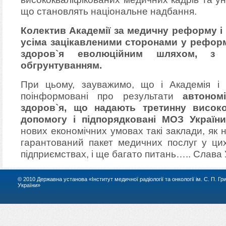
що становлять національне надбання.
Колектив Академії за медичну реформу і
усіма зацікавленими сторонами у рефор
здоров`я еволюційним шляхом, з 
обгрунтуванням.
При цьому, зауважимо, що і Академія і 
поінформовані про результати
автоном
здоров`я, що надають третинну високо
допомогу і підпорядковані МОЗ України
нових економічних умовах такі заклади, як
гарантований пакет медичних послуг у ци
підприємствах, і ще багато питань….. Слава У
© 2010 Державна установа «Інститут медичної радіології та онкології ім. С. П. Г
України»