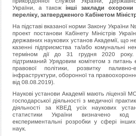
прикордонної служби України, Державно
України, а також
інші заклади охорони
переліку, затвердженого Кабінетом Міністр
На підставі вказаної норми Закону України №
проект постанови Кабінету Міністрів Украї
державних наукових установ Академії, що не 
казенні підприємства та/або комунальні не
терміном дії до 31 грудня 2020 року.
підтриманий Урядовим комітетом з питань е
правової політики, розвитку паливно-е
інфраструктури, оборонної та правоохоронно
від 08.08.2019).
Наукові установи Академії мають ліцензії 
господарської діяльності з медичної практ
діяльності за КВЕД усіх наукових уст
статистики України визначено код
експериментальні розробки у сфері інших
наук.