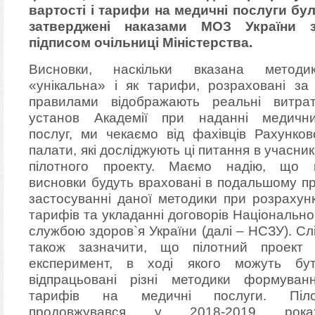
вартості і тарифи на медичні послуги бу
затверджені наказами МОЗ України 
підписом очільниці Міністерства.
Висновки, наскільки вказана методи
«унікальна» і як тарифи, розраховані за 
правилами відображають реальні витра
установ Академії при наданні медичн
послуг, ми чекаємо від фахівців Рахунков
палати, які досліджують ці питання в учасник
пілотного проекту. Маємо надію, що 
висновки будуть враховані в подальшому п
застосуванні даної методики при розрахун
тарифів та укладанні договорів Національн
службою здоров`я України (далі – НСЗУ). Сл
також зазначити, що пілотний проект
експеримент, в ході якого можуть бу
відпрацьовані різні методики формуван
тарифів на медичні послуги. Піл
продовжувався у 2018-2019 роках