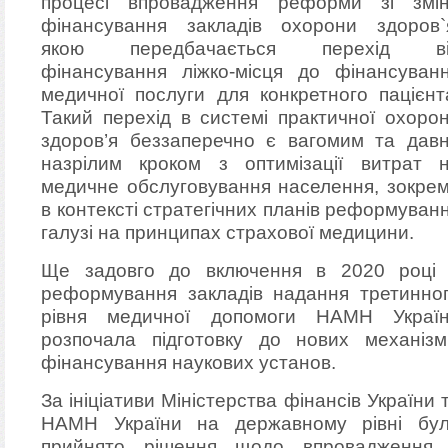
процесі впровадження реформи зі змі
фінансування закладів охорони здоров`
якою передбачається перехід ві
фінансування ліжко-місця до фінансуван
медичної послуги для конкретного пацієнт
Такий перехід в системі практичної охоро
здоров’я беззаперечно є вагомим та дав
назрілим кроком з оптимізації витрат 
медичне обслуговування населення, зокре
в контексті стратегічних планів реформуван
галузі на принципах страхової медицини.
Ще задовго до включення в 2020 році
реформування закладів надання третинно
рівня медичної допомоги НАМН Украї
розпочала підготовку до нових механізм
фінансування наукових установ.
За ініціативи Міністерства фінансів України 
НАМН України на державному рівні бу
прийнято рішення щодо впровадження