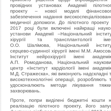
провідних установах Академії пілотно
проекту – нової моделі фінансово
забезпечення надання високоспеціалізован
медичної допомоги. До пілотного проекту
2017 році були включені найкращі науко
установи Академії –Національний інстит
хірургії та трансплантології іме
О.О. Шалімова, Національний інстит
серцево-судинної хірургії імені М.М. Амосов
Інститут нейрохірургії імені академі
А.П. Ромоданова, Національний науков
центр «Інститут кардіології імені академі
М.Д. Стражеска», які виконують надскладні 
високотехнологічні операції, розробляють 
удосконалюють методи лікування тяжк
захворювань.
Проте, попри виділені бюджетні кошти 
реалізацію пілотного проекту, його запу