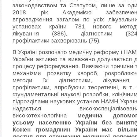
законодавством та Статутом, лише за од
2018 рік Академією забезпечен
впровадження загалом по усіх лікувальн
установах країни 781 нового метод
лікування (386), діагностики (324
профілактики захворювань (75).
В Україні розпочато медичну реформу і НА
України активно та виважено долучається 
процесу реформування. Вивчаючи причини 
механізми розвитку хвороб, розробляю
методи їх діагностики, лікування
профілактики, апробуючи теоретичні, в т. 
фундаментальні наукові розробки, клінічни
підрозділами наукових установ НАМН Украї
надається високоспеціалізована
високотехнологічна
медична допомог
усьому населенню України без винятк
Кожен громадянин України має вільн
доступ для отримання медичної допомо