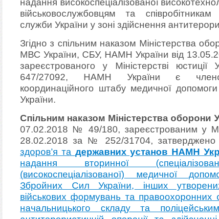
надання високоспеціалізованої високотехно
військовослужбовцям та співробітникам
служби України у зоні здійснення антитерори
Згідно з спільним наказом Міністерства обо
МВС України, СБУ, НАМН України від 13.05.
зареєстрованого у Міністерстві юстиції
647/27092, НАМН України є членом 
координаційного штабу медичної допомоги 
України.
Спільним наказом Міністерства оборони У
07.02.2018 № 49/180, зареєстрованим у Мін
28.02.2018 за № 252/31704, затверджен
здоров’я та
державних установ НАМН Укр
надання вторинної (спеціалізов
(високоспеціалізованої) медичної допом
Збройних Сил України, інших утворени
військових формувань та правоохоронних о
начальницького складу та поліцейськи