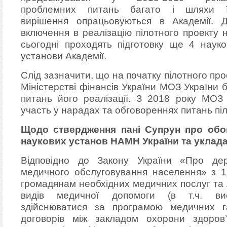
проблемних питань багато і шляхи 
вирішення опрацьовуються в Академії. 
включення в реалізацію пілотного проекту 
сьогодні проходять підготовку ще 4 науко
установи Академії.
Слід зазначити, що на початку пілотного про
Міністерстві фінансів України МОЗ України 
питань його реалізації. З 2018 року МОЗ
участь у нарадах та обговореннях питань піл
Щодо ствердження пані Супрун про обов’
наукових установ НАМН України та уклада
Відповідно до Закону України «Про держ
медичного обслуговування населення» з 1
громадянам необхідних медичних послуг та л
видів медичної допомоги (в т.ч. висо
здійснюватися за програмою медичних га
договорів між закладом охорони здоро